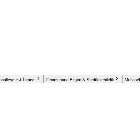
oballeşme & İhracat
Finansmana Erişim & Sürdürülebilirlik
Muhaseb