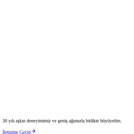
Yatırım Ağımız & Girişimcilik
Tohum ve erken aşama girişimlerden büyük ölçekli fonlara uzanan
yatırım ekosistemi.
SG RegTech Yatırımlarımız
RegTechwave
SGlobe
Yatırımlarımız
SGlobe
The Hood
30 yılı aşkın deneyimimiz ve geniş ağımızla birlikte büyüyelim.
İletişime Geçin