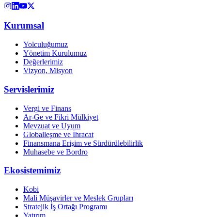
Kurumsal
Yolculuğumuz
Yönetim Kurulumuz
Değerlerimiz
Vizyon, Misyon
Servislerimiz
Vergi ve Finans
Ar-Ge ve Fikri Mülkiyet
Mevzuat ve Uyum
Globalleşme ve İhracat
Finansmana Erişim ve Sürdürülebilirlik
Muhasebe ve Bordro
Ekosistemimiz
Kobi
Mali Müşavirler ve Meslek Grupları
Stratejik İş Ortağı Programı
Yatırım