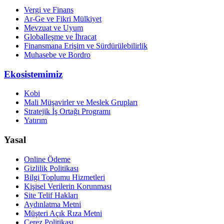
Vergi ve Finans
Ar-Ge ve Fikri Mülkiyet
Mevzuat ve Uyum
Globalleşme ve İhracat
Finansmana Erişim ve Sürdürülebilirlik
Muhasebe ve Bordro
Ekosistemimiz
Kobi
Mali Müşavirler ve Meslek Grupları
Stratejik İş Ortağı Programı
Yatırım
Yasal
Online Ödeme
Gizlilik Politikası
Bilgi Toplumu Hizmetleri
Kişisel Verilerin Korunması
Site Telif Hakları
Aydınlatma Metni
Müşteri Açık Rıza Metni
Çerez Politikası