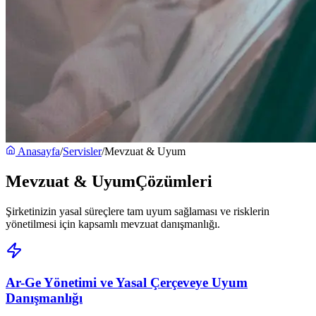
Anasayfa
/
Servisler
/
Mevzuat & Uyum
Mevzuat & Uyum
Çözümleri
Şirketinizin yasal süreçlere tam uyum sağlaması ve risklerin
yönetilmesi için kapsamlı mevzuat danışmanlığı.
Ar-Ge Yönetimi ve Yasal Çerçeveye Uyum
Danışmanlığı