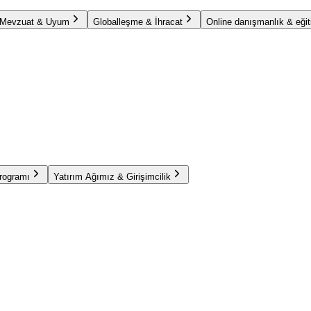
Mevzuat & Uyum
Globalleşme & İhracat
Online danışmanlık & eğit
Programı
Yatırım Ağımız & Girişimcilik