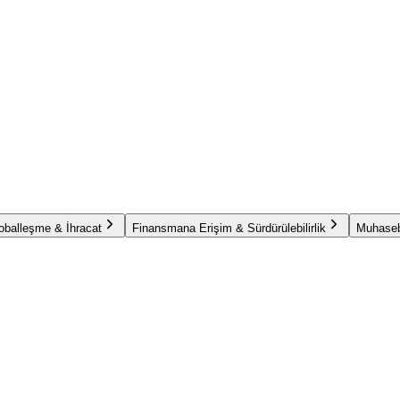
oballeşme & İhracat
Finansmana Erişim & Sürdürülebilirlik
Muhaseb