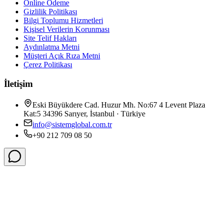
Online Ödeme
Gizlilik Politikası
Bilgi Toplumu Hizmetleri
Kişisel Verilerin Korunması
Site Telif Hakları
Aydınlatma Metni
Müşteri Açık Rıza Metni
Çerez Politikası
İletişim
Eski Büyükdere Cad. Huzur Mh. No:67 4 Levent Plaza
Kat:5 34396 Sarıyer, İstanbul · Türkiye
info@sistemglobal.com.tr
+90 212 709 08 50