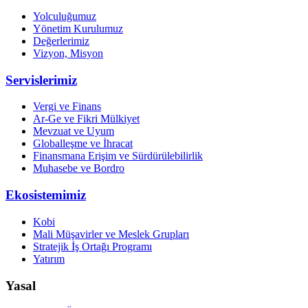
Yolculuğumuz
Yönetim Kurulumuz
Değerlerimiz
Vizyon, Misyon
Servislerimiz
Vergi ve Finans
Ar-Ge ve Fikri Mülkiyet
Mevzuat ve Uyum
Globalleşme ve İhracat
Finansmana Erişim ve Sürdürülebilirlik
Muhasebe ve Bordro
Ekosistemimiz
Kobi
Mali Müşavirler ve Meslek Grupları
Stratejik İş Ortağı Programı
Yatırım
Yasal