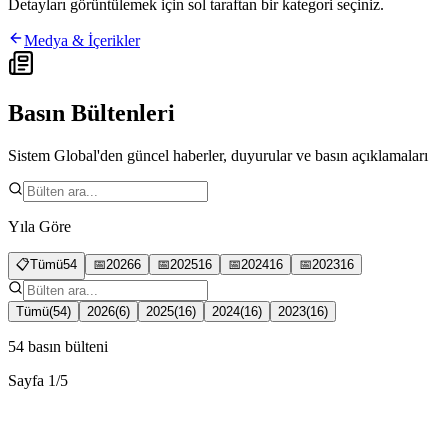
Detayları görüntülemek için sol taraftan bir kategori seçiniz.
Medya & İçerikler
Basın Bültenleri
Sistem Global'den güncel haberler, duyurular ve basın açıklamaları
Yıla Göre
📋
Tümü
54
📅
2026
6
📅
2025
16
📅
2024
16
📅
2023
16
Tümü
(
54
)
2026
(
6
)
2025
(
16
)
2024
(
16
)
2023
(
16
)
54
basın bülteni
Sayfa
1
/
5
2026