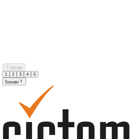
Sistem Global’den Yatırımcılar İçin Deprem
Bölgesine Özel Teşvik Haritası
Sistem Global, 6 Şubat 2023 tarihinde Kahramanmaraş merkezli
meydana gelen büyük depremden etkilenen 11 il için hazırladığı
teşvik haritasıyla yatırımcılara ve KOBİ’lere yol gösteriyor. Devletin
başlattığı yeniden yapılanma süreci kapsamında devreye alınan
teşvikler; vergi ve gümrük muafiyetlerinden...
29 Ağustos 2025
PDF İndir
Önceki
1
2
3
4
5
Sonraki