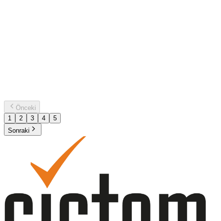
Sistem Global’den Yatırımcılar İçin Deprem
Bölgesine Özel Teşvik Haritası
Sistem Global, 6 Şubat 2023 tarihinde Kahramanmaraş merkezli
meydana gelen büyük depremden etkilenen 11 il için hazırladığı
teşvik haritasıyla yatırımcılara ve KOBİ’lere yol gösteriyor. Devletin
başlattığı yeniden yapılanma süreci kapsamında devreye alınan
teşvikler; vergi ve gümrük muafiyetlerinden...
29 Ağustos 2025
PDF İndir
Önceki
1
2
3
4
5
Sonraki