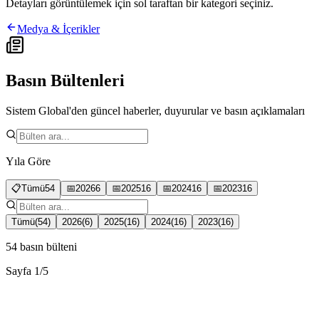
Detayları görüntülemek için sol taraftan bir kategori seçiniz.
Medya & İçerikler
Basın Bültenleri
Sistem Global'den güncel haberler, duyurular ve basın açıklamaları
Yıla Göre
📋
Tümü
54
📅
2026
6
📅
2025
16
📅
2024
16
📅
2023
16
Tümü
(
54
)
2026
(
6
)
2025
(
16
)
2024
(
16
)
2023
(
16
)
54
basın bülteni
Sayfa
1
/
5
2026