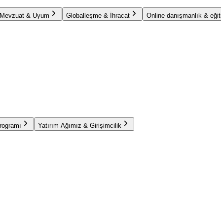
Mevzuat & Uyum
Globalleşme & İhracat
Online danışmanlık & eğit
Programı
Yatırım Ağımız & Girişimcilik