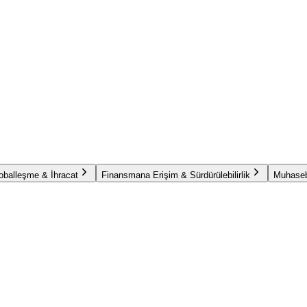
oballeşme & İhracat
Finansmana Erişim & Sürdürülebilirlik
Muhaseb