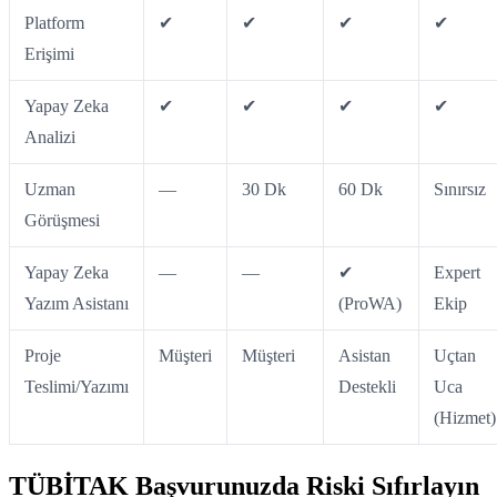
Platform
✔
✔
✔
✔
Erişimi
Yapay Zeka
✔
✔
✔
✔
Analizi
Uzman
—
30 Dk
60 Dk
Sınırsız
Görüşmesi
Yapay Zeka
—
—
✔
Expert
Yazım Asistanı
(ProWA)
Ekip
Proje
Müşteri
Müşteri
Asistan
Uçtan
Teslimi/Yazımı
Destekli
Uca
(Hizmet)
TÜBİTAK Başvurunuzda Riski Sıfırlayın