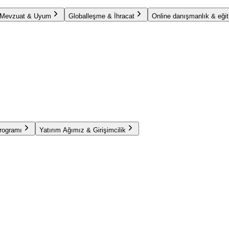
Mevzuat & Uyum
Globalleşme & İhracat
Online danışmanlık & eğit
Programı
Yatırım Ağımız & Girişimcilik