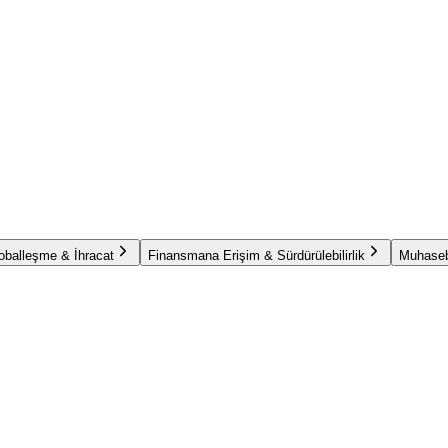
oballeşme & İhracat
Finansmana Erişim & Sürdürülebilirlik
Muhaseb