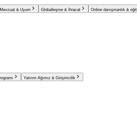
Mevzuat & Uyum
Globalleşme & İhracat
Online danışmanlık & eğit
Programı
Yatırım Ağımız & Girişimcilik