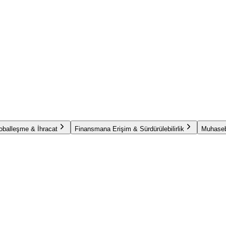
oballeşme & İhracat
Finansmana Erişim & Sürdürülebilirlik
Muhaseb