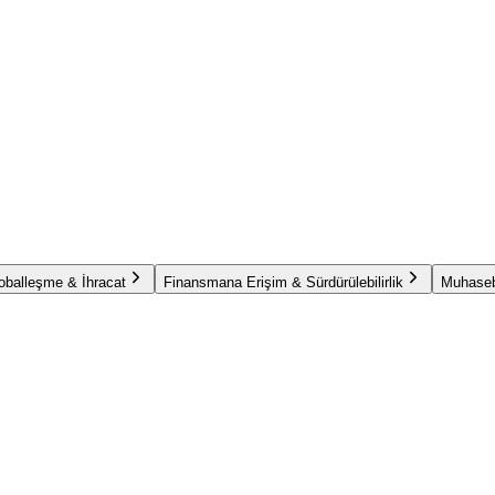
oballeşme & İhracat
Finansmana Erişim & Sürdürülebilirlik
Muhaseb