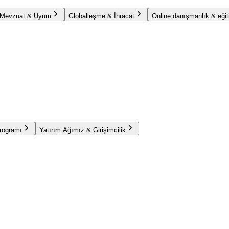
Mevzuat & Uyum
Globalleşme & İhracat
Online danışmanlık & eğit
Programı
Yatırım Ağımız & Girişimcilik