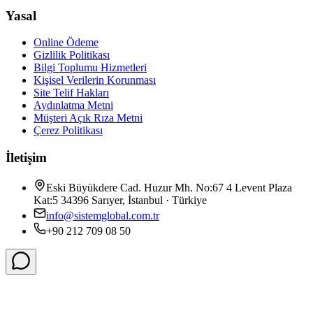
Yasal
Online Ödeme
Gizlilik Politikası
Bilgi Toplumu Hizmetleri
Kişisel Verilerin Korunması
Site Telif Hakları
Aydınlatma Metni
Müşteri Açık Rıza Metni
Çerez Politikası
İletişim
Eski Büyükdere Cad. Huzur Mh. No:67 4 Levent Plaza
Kat:5 34396 Sarıyer, İstanbul · Türkiye
info@sistemglobal.com.tr
+90 212 709 08 50