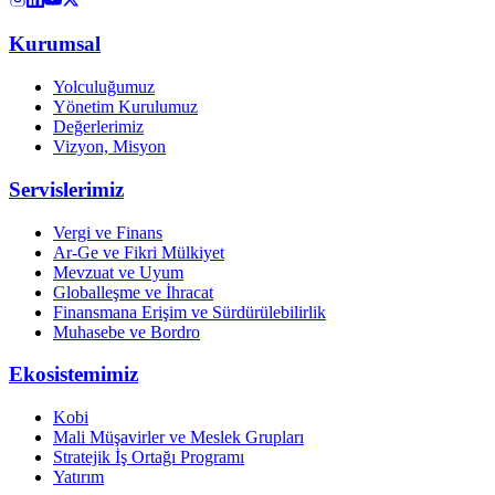
Kurumsal
Yolculuğumuz
Yönetim Kurulumuz
Değerlerimiz
Vizyon, Misyon
Servislerimiz
Vergi ve Finans
Ar-Ge ve Fikri Mülkiyet
Mevzuat ve Uyum
Globalleşme ve İhracat
Finansmana Erişim ve Sürdürülebilirlik
Muhasebe ve Bordro
Ekosistemimiz
Kobi
Mali Müşavirler ve Meslek Grupları
Stratejik İş Ortağı Programı
Yatırım