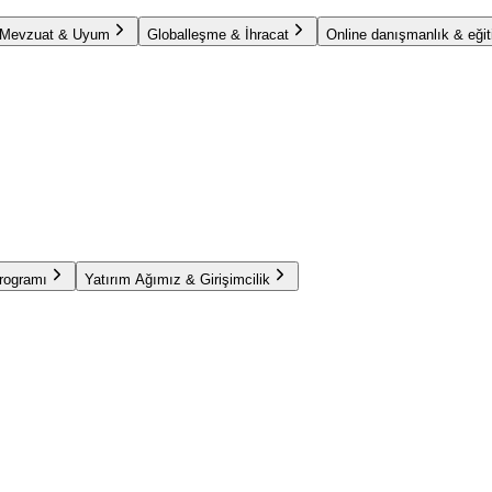
Mevzuat & Uyum
Globalleşme & İhracat
Online danışmanlık & eğit
Programı
Yatırım Ağımız & Girişimcilik