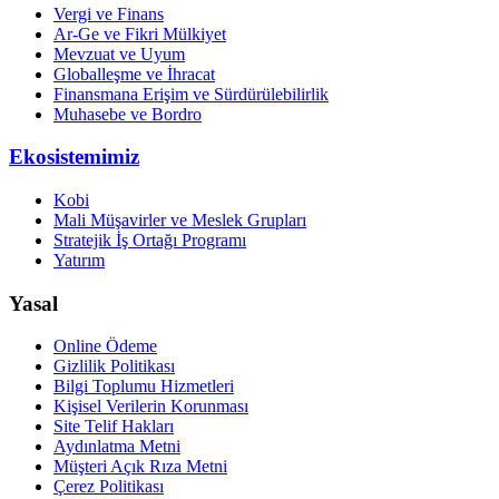
Vergi ve Finans
Ar-Ge ve Fikri Mülkiyet
Mevzuat ve Uyum
Globalleşme ve İhracat
Finansmana Erişim ve Sürdürülebilirlik
Muhasebe ve Bordro
Ekosistemimiz
Kobi
Mali Müşavirler ve Meslek Grupları
Stratejik İş Ortağı Programı
Yatırım
Yasal
Online Ödeme
Gizlilik Politikası
Bilgi Toplumu Hizmetleri
Kişisel Verilerin Korunması
Site Telif Hakları
Aydınlatma Metni
Müşteri Açık Rıza Metni
Çerez Politikası