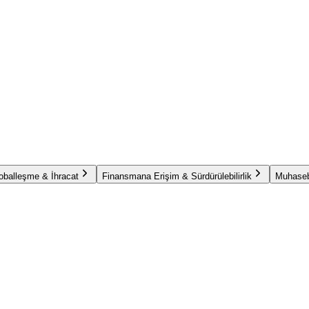
oballeşme & İhracat
Finansmana Erişim & Sürdürülebilirlik
Muhaseb