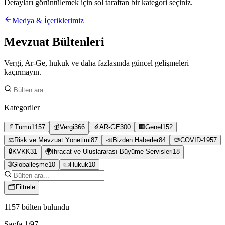
Detayları görüntülemek için sol taraftan bir kategori seçiniz.
Medya & İçeriklerimiz
Mevzuat Bültenleri
Vergi, Ar-Ge, hukuk ve daha fazlasında güncel gelişmeleri
kaçırmayın.
Kategoriler
📄
Tümü
1157
💰
Vergi
366
🔬
AR-GE
300
🏢
Genel
152
⚖️
Risk ve Mevzuat Yönetimi
87
📣
Bizden Haberler
84
🦠
COVID-19
57
🔒
KVKK
31
🌍
İhracat ve Uluslararası Büyüme Servisleri
18
🌐
Globalleşme
10
📜
Hukuk
10
🗂
Filtrele
1157
bülten bulundu
Sayfa
1
/
97