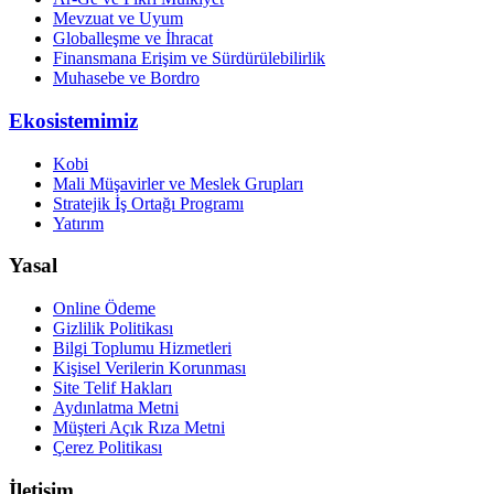
Mevzuat ve Uyum
Globalleşme ve İhracat
Finansmana Erişim ve Sürdürülebilirlik
Muhasebe ve Bordro
Ekosistemimiz
Kobi
Mali Müşavirler ve Meslek Grupları
Stratejik İş Ortağı Programı
Yatırım
Yasal
Online Ödeme
Gizlilik Politikası
Bilgi Toplumu Hizmetleri
Kişisel Verilerin Korunması
Site Telif Hakları
Aydınlatma Metni
Müşteri Açık Rıza Metni
Çerez Politikası
İletişim