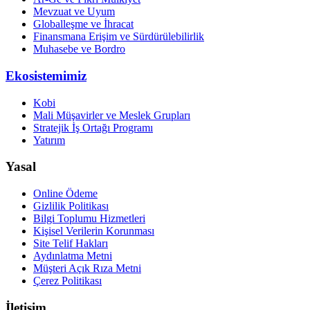
Mevzuat ve Uyum
Globalleşme ve İhracat
Finansmana Erişim ve Sürdürülebilirlik
Muhasebe ve Bordro
Ekosistemimiz
Kobi
Mali Müşavirler ve Meslek Grupları
Stratejik İş Ortağı Programı
Yatırım
Yasal
Online Ödeme
Gizlilik Politikası
Bilgi Toplumu Hizmetleri
Kişisel Verilerin Korunması
Site Telif Hakları
Aydınlatma Metni
Müşteri Açık Rıza Metni
Çerez Politikası
İletişim