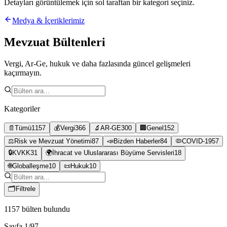
Detayları görüntülemek için sol taraftan bir kategori seçiniz.
Medya & İçeriklerimiz
Mevzuat Bültenleri
Vergi, Ar-Ge, hukuk ve daha fazlasında güncel gelişmeleri
kaçırmayın.
Kategoriler
📄
Tümü
1157
💰
Vergi
366
🔬
AR-GE
300
🏢
Genel
152
⚖️
Risk ve Mevzuat Yönetimi
87
📣
Bizden Haberler
84
🦠
COVID-19
57
🔒
KVKK
31
🌍
İhracat ve Uluslararası Büyüme Servisleri
18
🌐
Globalleşme
10
📜
Hukuk
10
🗂
Filtrele
1157
bülten bulundu
Sayfa
1
/
97