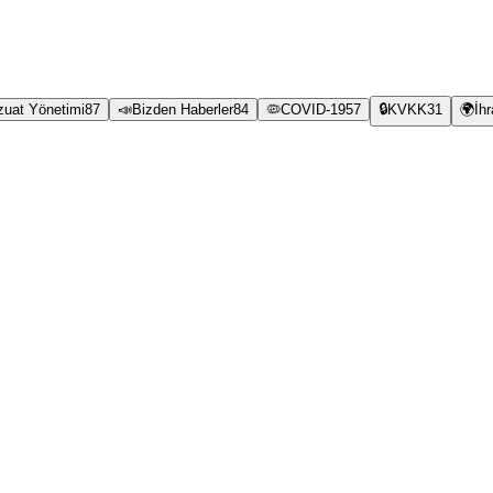
zuat Yönetimi
87
📣
Bizden Haberler
84
🦠
COVID-19
57
🔒
KVKK
31
🌍
İh