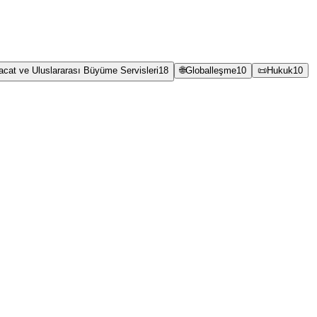
racat ve Uluslararası Büyüme Servisleri
18
🌐
Globalleşme
10
📜
Hukuk
10