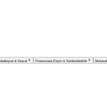
oballeşme & İhracat
Finansmana Erişim & Sürdürülebilirlik
Muhaseb