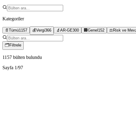
Kategoriler
📄
Tümü
1157
💰
Vergi
366
🔬
AR-GE
300
🏢
Genel
152
⚖️
Risk ve Mev
🗂
Filtrele
1157
bülten bulundu
Sayfa
1
/
97