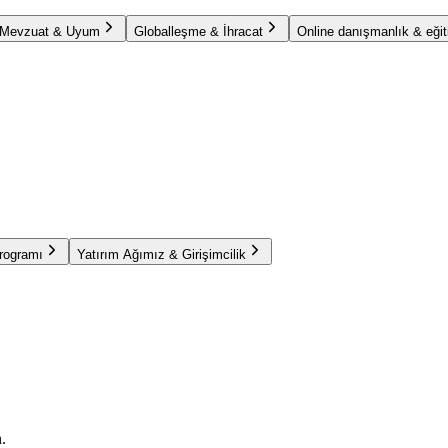
Mevzuat & Uyum
Globalleşme & İhracat
Online danışmanlık & eğit
Programı
Yatırım Ağımız & Girişimcilik
.