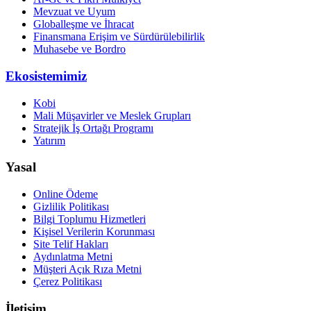
Mevzuat ve Uyum
Globalleşme ve İhracat
Finansmana Erişim ve Sürdürülebilirlik
Muhasebe ve Bordro
Ekosistemimiz
Kobi
Mali Müşavirler ve Meslek Grupları
Stratejik İş Ortağı Programı
Yatırım
Yasal
Online Ödeme
Gizlilik Politikası
Bilgi Toplumu Hizmetleri
Kişisel Verilerin Korunması
Site Telif Hakları
Aydınlatma Metni
Müşteri Açık Rıza Metni
Çerez Politikası
İletişim