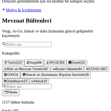
Detayları görüntülemek için sol taraftan bir kategori seçiniz.
Medya & İçeriklerimiz
Mevzuat Bültenleri
Vergi, Ar-Ge, hukuk ve daha fazlasında güncel gelişmeleri
kaçırmayın.
Kategoriler
📄
Tümü
1157
💰
Vergi
366
🔬
AR-GE
300
🏢
Genel
152
⚖️
Risk ve Mevzuat Yönetimi
87
📣
Bizden Haberler
84
🦠
COVID-19
57
🔒
KVKK
31
🌍
İhracat ve Uluslararası Büyüme Servisleri
18
🌐
Globalleşme
10
📜
Hukuk
10
🗂
Filtrele
1157
bülten bulundu
Sayfa
1
/
97