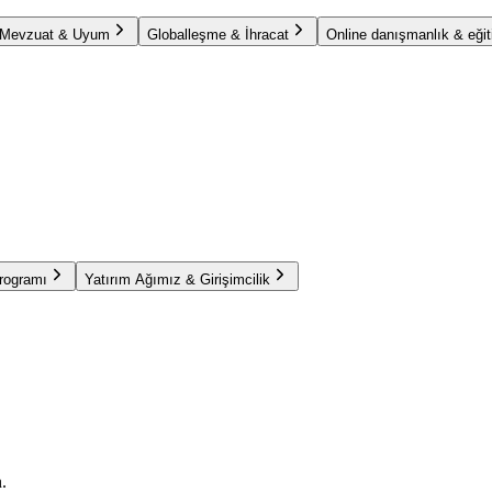
Mevzuat & Uyum
Globalleşme & İhracat
Online danışmanlık & eğit
Programı
Yatırım Ağımız & Girişimcilik
.