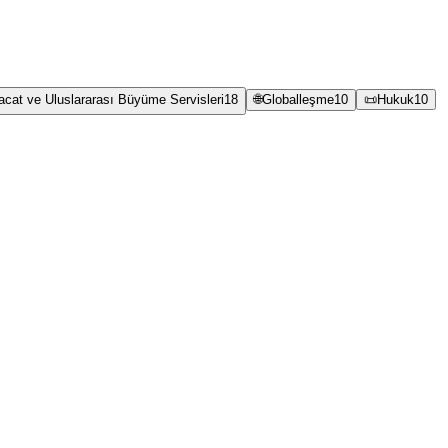
racat ve Uluslararası Büyüme Servisleri
18
🌐
Globalleşme
10
📜
Hukuk
10