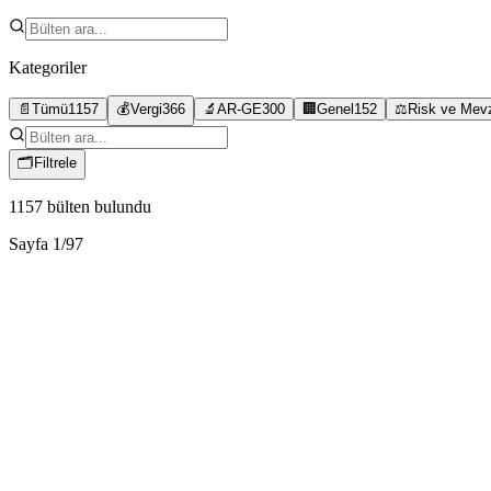
Kategoriler
📄
Tümü
1157
💰
Vergi
366
🔬
AR-GE
300
🏢
Genel
152
⚖️
Risk ve Mev
🗂
Filtrele
1157
bülten bulundu
Sayfa
1
/
97