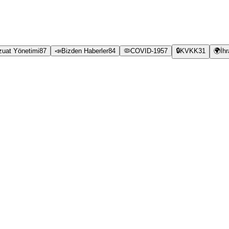
zuat Yönetimi
87
📣
Bizden Haberler
84
🦠
COVID-19
57
🔒
KVKK
31
🌍
İh