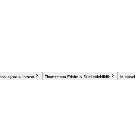
oballeşme & İhracat
Finansmana Erişim & Sürdürülebilirlik
Muhaseb