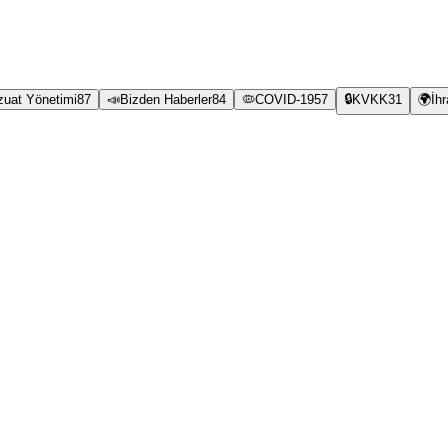
zuat Yönetimi
87
📣
Bizden Haberler
84
🦠
COVID-19
57
🔒
KVKK
31
🌍
İh