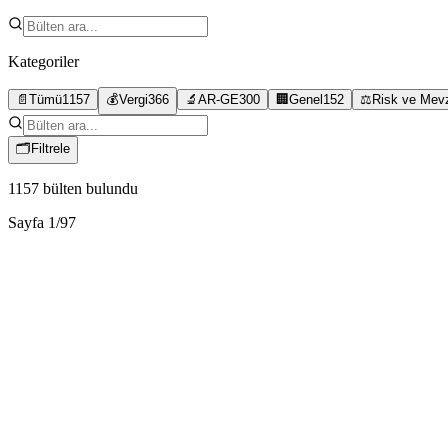
Kategoriler
📄
Tümü
1157
💰
Vergi
366
🔬
AR-GE
300
🏢
Genel
152
⚖️
Risk ve Mev
🗂
Filtrele
1157
bülten bulundu
Sayfa
1
/
97