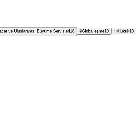
racat ve Uluslararası Büyüme Servisleri
18
🌐
Globalleşme
10
📜
Hukuk
10