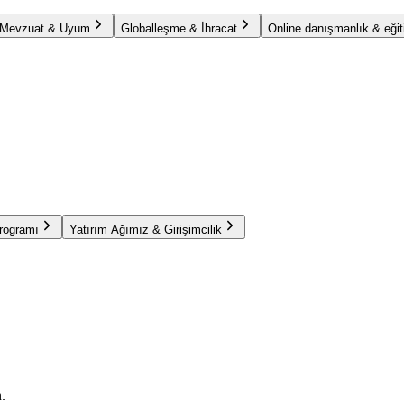
Mevzuat & Uyum
Globalleşme & İhracat
Online danışmanlık & eğit
Programı
Yatırım Ağımız & Girişimcilik
.