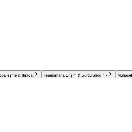
oballeşme & İhracat
Finansmana Erişim & Sürdürülebilirlik
Muhaseb