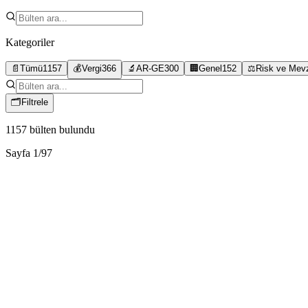
Kategoriler
📄
Tümü
1157
💰
Vergi
366
🔬
AR-GE
300
🏢
Genel
152
⚖️
Risk ve Mev
🗂
Filtrele
1157
bülten bulundu
Sayfa
1
/
97