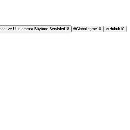
racat ve Uluslararası Büyüme Servisleri
18
🌐
Globalleşme
10
📜
Hukuk
10