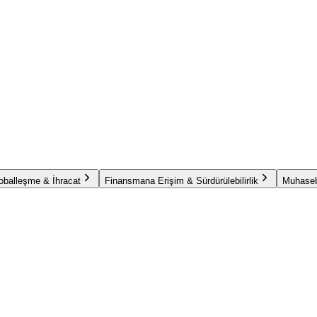
oballeşme & İhracat
Finansmana Erişim & Sürdürülebilirlik
Muhaseb