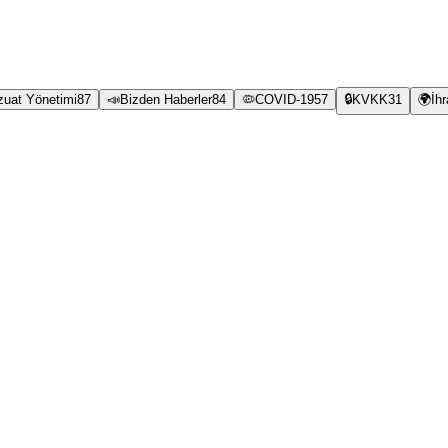
zuat Yönetimi
87
📣
Bizden Haberler
84
🦠
COVID-19
57
🔒
KVKK
31
🌍
İh