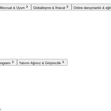
Mevzuat & Uyum
Globalleşme & İhracat
Online danışmanlık & eğit
Programı
Yatırım Ağımız & Girişimcilik
.