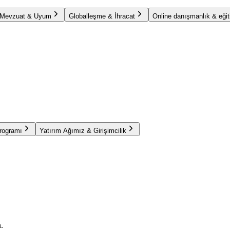
Mevzuat & Uyum
Globalleşme & İhracat
Online danışmanlık & eğit
Programı
Yatırım Ağımız & Girişimcilik
.