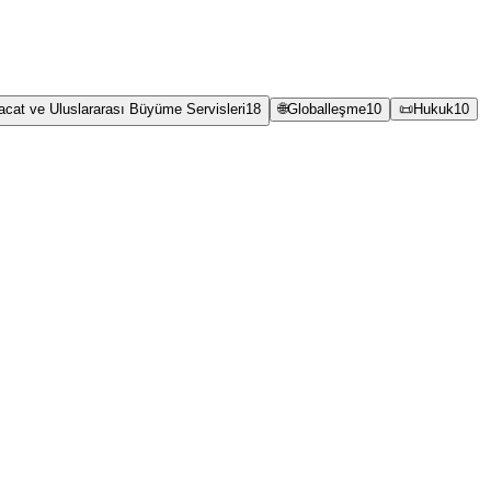
racat ve Uluslararası Büyüme Servisleri
18
🌐
Globalleşme
10
📜
Hukuk
10