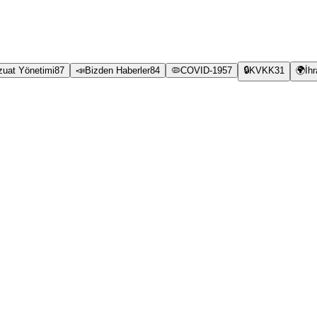
zuat Yönetimi
87
📣
Bizden Haberler
84
🦠
COVID-19
57
🔒
KVKK
31
🌍
İh