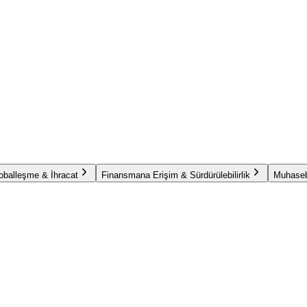
oballeşme & İhracat
Finansmana Erişim & Sürdürülebilirlik
Muhaseb