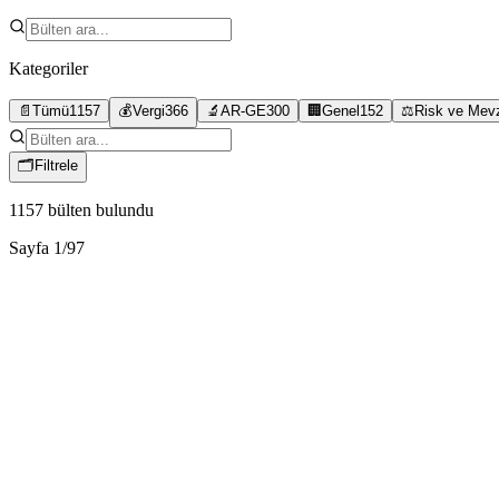
Kategoriler
📄
Tümü
1157
💰
Vergi
366
🔬
AR-GE
300
🏢
Genel
152
⚖️
Risk ve Mev
🗂
Filtrele
1157
bülten bulundu
Sayfa
1
/
97