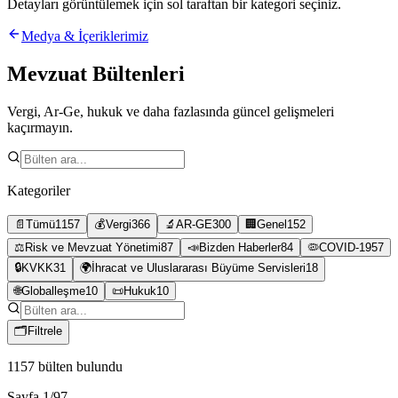
Detayları görüntülemek için sol taraftan bir kategori seçiniz.
Medya & İçeriklerimiz
Mevzuat Bültenleri
Vergi, Ar-Ge, hukuk ve daha fazlasında güncel gelişmeleri
kaçırmayın.
Kategoriler
📄
Tümü
1157
💰
Vergi
366
🔬
AR-GE
300
🏢
Genel
152
⚖️
Risk ve Mevzuat Yönetimi
87
📣
Bizden Haberler
84
🦠
COVID-19
57
🔒
KVKK
31
🌍
İhracat ve Uluslararası Büyüme Servisleri
18
🌐
Globalleşme
10
📜
Hukuk
10
🗂
Filtrele
1157
bülten bulundu
Sayfa
1
/
97