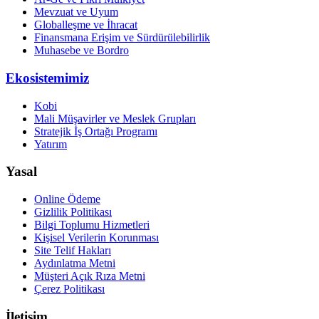
Mevzuat ve Uyum
Globalleşme ve İhracat
Finansmana Erişim ve Sürdürülebilirlik
Muhasebe ve Bordro
Ekosistemimiz
Kobi
Mali Müşavirler ve Meslek Grupları
Stratejik İş Ortağı Programı
Yatırım
Yasal
Online Ödeme
Gizlilik Politikası
Bilgi Toplumu Hizmetleri
Kişisel Verilerin Korunması
Site Telif Hakları
Aydınlatma Metni
Müşteri Açık Rıza Metni
Çerez Politikası
İletişim