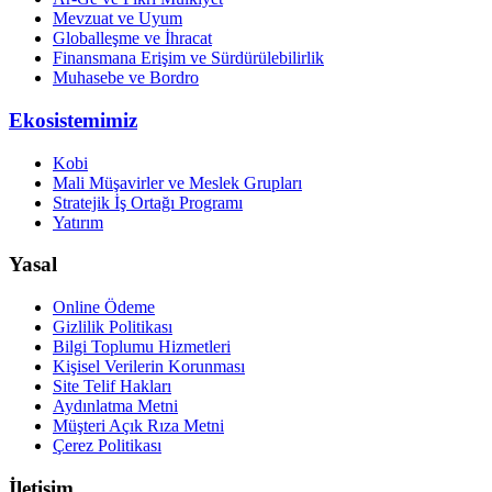
Mevzuat ve Uyum
Globalleşme ve İhracat
Finansmana Erişim ve Sürdürülebilirlik
Muhasebe ve Bordro
Ekosistemimiz
Kobi
Mali Müşavirler ve Meslek Grupları
Stratejik İş Ortağı Programı
Yatırım
Yasal
Online Ödeme
Gizlilik Politikası
Bilgi Toplumu Hizmetleri
Kişisel Verilerin Korunması
Site Telif Hakları
Aydınlatma Metni
Müşteri Açık Rıza Metni
Çerez Politikası
İletişim