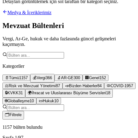
Detayları görüntülemek için sol taraftan bir kategori seçiniz.
Medya & İçeriklerimiz
Mevzuat Bültenleri
Vergi, Ar-Ge, hukuk ve daha fazlasında güncel gelişmeleri
kaçırmayın.
Kategoriler
📄
Tümü
1157
💰
Vergi
366
🔬
AR-GE
300
🏢
Genel
152
⚖️
Risk ve Mevzuat Yönetimi
87
📣
Bizden Haberler
84
🦠
COVID-19
57
🔒
KVKK
31
🌍
İhracat ve Uluslararası Büyüme Servisleri
18
🌐
Globalleşme
10
📜
Hukuk
10
🗂
Filtrele
1157
bülten bulundu
Sayfa
1
/
97