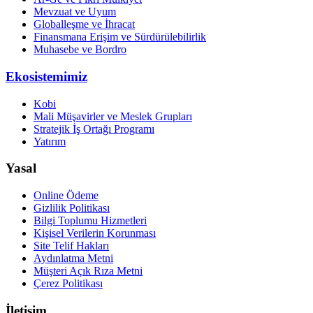
Mevzuat ve Uyum
Globalleşme ve İhracat
Finansmana Erişim ve Sürdürülebilirlik
Muhasebe ve Bordro
Ekosistemimiz
Kobi
Mali Müşavirler ve Meslek Grupları
Stratejik İş Ortağı Programı
Yatırım
Yasal
Online Ödeme
Gizlilik Politikası
Bilgi Toplumu Hizmetleri
Kişisel Verilerin Korunması
Site Telif Hakları
Aydınlatma Metni
Müşteri Açık Rıza Metni
Çerez Politikası
İletişim