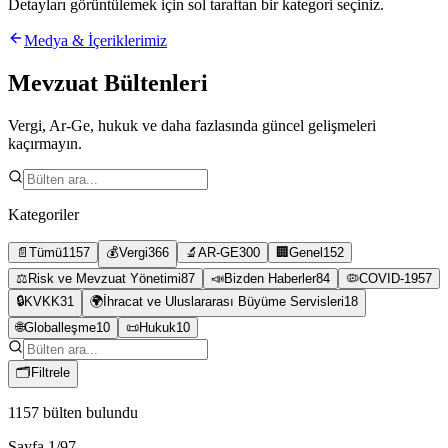
Detayları görüntülemek için sol taraftan bir kategori seçiniz.
Medya & İçeriklerimiz
Mevzuat Bültenleri
Vergi, Ar-Ge, hukuk ve daha fazlasında güncel gelişmeleri
kaçırmayın.
Kategoriler
📄
Tümü
1157
💰
Vergi
366
🔬
AR-GE
300
🏢
Genel
152
⚖️
Risk ve Mevzuat Yönetimi
87
📣
Bizden Haberler
84
🦠
COVID-19
57
🔒
KVKK
31
🌍
İhracat ve Uluslararası Büyüme Servisleri
18
🌐
Globalleşme
10
📜
Hukuk
10
🗂
Filtrele
1157
bülten bulundu
Sayfa
1
/
97