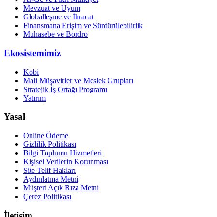
Mevzuat ve Uyum
Globalleşme ve İhracat
Finansmana Erişim ve Sürdürülebilirlik
Muhasebe ve Bordro
Ekosistemimiz
Kobi
Mali Müşavirler ve Meslek Grupları
Stratejik İş Ortağı Programı
Yatırım
Yasal
Online Ödeme
Gizlilik Politikası
Bilgi Toplumu Hizmetleri
Kişisel Verilerin Korunması
Site Telif Hakları
Aydınlatma Metni
Müşteri Açık Rıza Metni
Çerez Politikası
İletişim