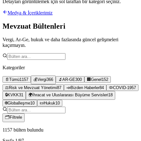
Detayları görüntülemek için sol taraftan bir kategori seçiniz.
Medya & İçeriklerimiz
Mevzuat Bültenleri
Vergi, Ar-Ge, hukuk ve daha fazlasında güncel gelişmeleri
kaçırmayın.
Kategoriler
📄
Tümü
1157
💰
Vergi
366
🔬
AR-GE
300
🏢
Genel
152
⚖️
Risk ve Mevzuat Yönetimi
87
📣
Bizden Haberler
84
🦠
COVID-19
57
🔒
KVKK
31
🌍
İhracat ve Uluslararası Büyüme Servisleri
18
🌐
Globalleşme
10
📜
Hukuk
10
🗂
Filtrele
1157
bülten bulundu
Sayfa
1
/
97