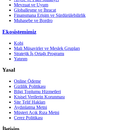
Mevzuat ve Uyum
Globalleşme ve İhracat
Finansmana Erişim ve Sürdürülebilirlik
Muhasebe ve Bordro
Ekosistemimiz
Kobi
Mali Müşavirler ve Meslek Grupları
Stratejik İş Ortağı Programı
Yatırım
Yasal
Online Ödeme
Gizlilik Politikası
Bilgi Toplumu Hizmetleri
Kişisel Verilerin Korunması
Site Telif Hakları
Aydınlatma Metni
Müşteri Açık Rıza Metni
Çerez Politikası
İletişim