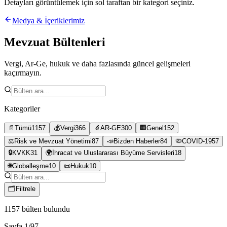
Detayları görüntülemek için sol taraftan bir kategori seçiniz.
Medya & İçeriklerimiz
Mevzuat Bültenleri
Vergi, Ar-Ge, hukuk ve daha fazlasında güncel gelişmeleri
kaçırmayın.
Kategoriler
📄
Tümü
1157
💰
Vergi
366
🔬
AR-GE
300
🏢
Genel
152
⚖️
Risk ve Mevzuat Yönetimi
87
📣
Bizden Haberler
84
🦠
COVID-19
57
🔒
KVKK
31
🌍
İhracat ve Uluslararası Büyüme Servisleri
18
🌐
Globalleşme
10
📜
Hukuk
10
🗂
Filtrele
1157
bülten bulundu
Sayfa
1
/
97