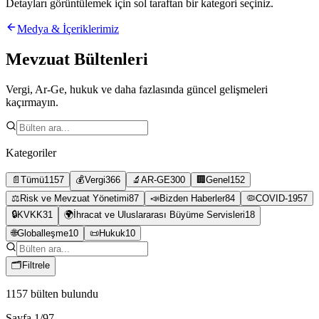
Detayları görüntülemek için sol taraftan bir kategori seçiniz.
Medya & İçeriklerimiz
Mevzuat Bültenleri
Vergi, Ar-Ge, hukuk ve daha fazlasında güncel gelişmeleri
kaçırmayın.
Kategoriler
📄
Tümü
1157
💰
Vergi
366
🔬
AR-GE
300
🏢
Genel
152
⚖️
Risk ve Mevzuat Yönetimi
87
📣
Bizden Haberler
84
🦠
COVID-19
57
🔒
KVKK
31
🌍
İhracat ve Uluslararası Büyüme Servisleri
18
🌐
Globalleşme
10
📜
Hukuk
10
🗂
Filtrele
1157
bülten bulundu
Sayfa
1
/
97