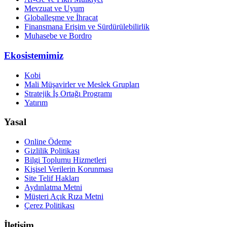
Mevzuat ve Uyum
Globalleşme ve İhracat
Finansmana Erişim ve Sürdürülebilirlik
Muhasebe ve Bordro
Ekosistemimiz
Kobi
Mali Müşavirler ve Meslek Grupları
Stratejik İş Ortağı Programı
Yatırım
Yasal
Online Ödeme
Gizlilik Politikası
Bilgi Toplumu Hizmetleri
Kişisel Verilerin Korunması
Site Telif Hakları
Aydınlatma Metni
Müşteri Açık Rıza Metni
Çerez Politikası
İletişim