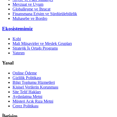
Mevzuat ve Uyum
Globalleşme ve İhracat
Finansmana Erişim ve Sürdürülebilirlik
Muhasebe ve Bordro
Ekosistemimiz
Kobi
Mali Müşavirler ve Meslek Grupları
Stratejik İş Ortağı Programı
Yatırım
Yasal
Online Ödeme
Gizlilik Politikası
Bilgi Toplumu Hizmetleri
Kişisel Verilerin Korunması
Site Telif Hakları
Aydınlatma Metni
Müşteri Açık Rıza Metni
Çerez Politikası
İletişim