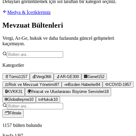
Detayları görüntülemek için sol taraftan bir kategori seçiniz.
Medya & İçeriklerimiz
Mevzuat Bültenleri
Vergi, Ar-Ge, hukuk ve daha fazlasında güncel gelişmeleri
kaçırmayın.
Kategoriler
📄
Tümü
1157
💰
Vergi
366
🔬
AR-GE
300
🏢
Genel
152
⚖️
Risk ve Mevzuat Yönetimi
87
📣
Bizden Haberler
84
🦠
COVID-19
57
🔒
KVKK
31
🌍
İhracat ve Uluslararası Büyüme Servisleri
18
🌐
Globalleşme
10
📜
Hukuk
10
🗂
Filtrele
1157
bülten bulundu
Sayfa
1
/
97