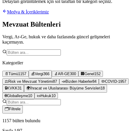
Detayları görüntülemek için sol taraftan bir kategori seçiniz.
Medya & İçeriklerimiz
Mevzuat Bültenleri
Vergi, Ar-Ge, hukuk ve daha fazlasında güncel gelişmeleri
kaçırmayın.
Kategoriler
📄
Tümü
1157
💰
Vergi
366
🔬
AR-GE
300
🏢
Genel
152
⚖️
Risk ve Mevzuat Yönetimi
87
📣
Bizden Haberler
84
🦠
COVID-19
57
🔒
KVKK
31
🌍
İhracat ve Uluslararası Büyüme Servisleri
18
🌐
Globalleşme
10
📜
Hukuk
10
🗂
Filtrele
1157
bülten bulundu
Sayfa
1
/
97