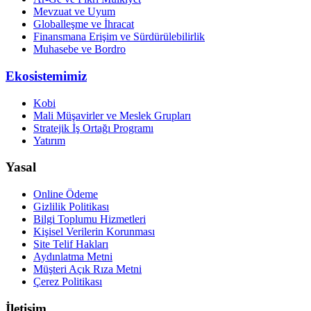
Mevzuat ve Uyum
Globalleşme ve İhracat
Finansmana Erişim ve Sürdürülebilirlik
Muhasebe ve Bordro
Ekosistemimiz
Kobi
Mali Müşavirler ve Meslek Grupları
Stratejik İş Ortağı Programı
Yatırım
Yasal
Online Ödeme
Gizlilik Politikası
Bilgi Toplumu Hizmetleri
Kişisel Verilerin Korunması
Site Telif Hakları
Aydınlatma Metni
Müşteri Açık Rıza Metni
Çerez Politikası
İletişim