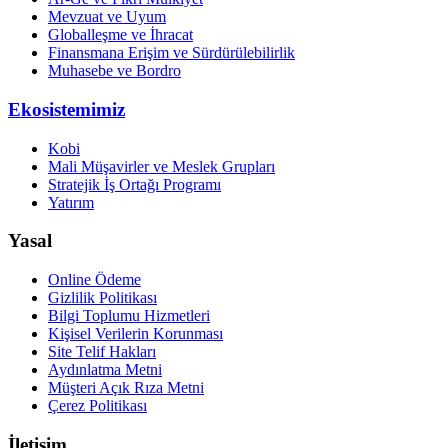
Mevzuat ve Uyum
Globalleşme ve İhracat
Finansmana Erişim ve Sürdürülebilirlik
Muhasebe ve Bordro
Ekosistemimiz
Kobi
Mali Müşavirler ve Meslek Grupları
Stratejik İş Ortağı Programı
Yatırım
Yasal
Online Ödeme
Gizlilik Politikası
Bilgi Toplumu Hizmetleri
Kişisel Verilerin Korunması
Site Telif Hakları
Aydınlatma Metni
Müşteri Açık Rıza Metni
Çerez Politikası
İletişim