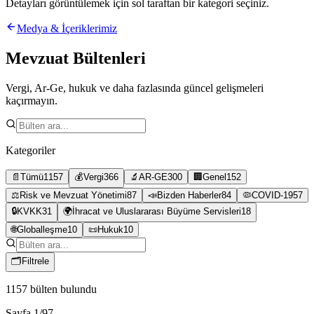
Detayları görüntülemek için sol taraftan bir kategori seçiniz.
Medya & İçeriklerimiz
Mevzuat Bültenleri
Vergi, Ar-Ge, hukuk ve daha fazlasında güncel gelişmeleri
kaçırmayın.
Kategoriler
📄
Tümü
1157
💰
Vergi
366
🔬
AR-GE
300
🏢
Genel
152
⚖️
Risk ve Mevzuat Yönetimi
87
📣
Bizden Haberler
84
🦠
COVID-19
57
🔒
KVKK
31
🌍
İhracat ve Uluslararası Büyüme Servisleri
18
🌐
Globalleşme
10
📜
Hukuk
10
🗂
Filtrele
1157
bülten bulundu
Sayfa
1
/
97