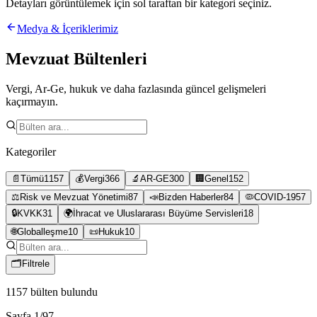
Detayları görüntülemek için sol taraftan bir kategori seçiniz.
Medya & İçeriklerimiz
Mevzuat Bültenleri
Vergi, Ar-Ge, hukuk ve daha fazlasında güncel gelişmeleri
kaçırmayın.
Kategoriler
📄
Tümü
1157
💰
Vergi
366
🔬
AR-GE
300
🏢
Genel
152
⚖️
Risk ve Mevzuat Yönetimi
87
📣
Bizden Haberler
84
🦠
COVID-19
57
🔒
KVKK
31
🌍
İhracat ve Uluslararası Büyüme Servisleri
18
🌐
Globalleşme
10
📜
Hukuk
10
🗂
Filtrele
1157
bülten bulundu
Sayfa
1
/
97