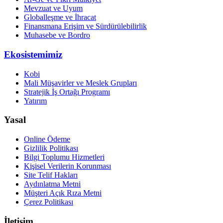
Mevzuat ve Uyum
Globalleşme ve İhracat
Finansmana Erişim ve Sürdürülebilirlik
Muhasebe ve Bordro
Ekosistemimiz
Kobi
Mali Müşavirler ve Meslek Grupları
Stratejik İş Ortağı Programı
Yatırım
Yasal
Online Ödeme
Gizlilik Politikası
Bilgi Toplumu Hizmetleri
Kişisel Verilerin Korunması
Site Telif Hakları
Aydınlatma Metni
Müşteri Açık Rıza Metni
Çerez Politikası
İletişim