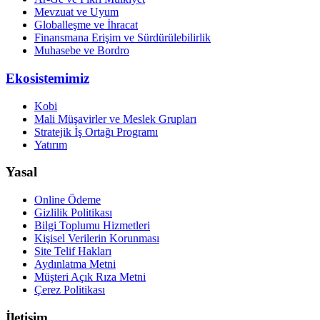
Mevzuat ve Uyum
Globalleşme ve İhracat
Finansmana Erişim ve Sürdürülebilirlik
Muhasebe ve Bordro
Ekosistemimiz
Kobi
Mali Müşavirler ve Meslek Grupları
Stratejik İş Ortağı Programı
Yatırım
Yasal
Online Ödeme
Gizlilik Politikası
Bilgi Toplumu Hizmetleri
Kişisel Verilerin Korunması
Site Telif Hakları
Aydınlatma Metni
Müşteri Açık Rıza Metni
Çerez Politikası
İletişim