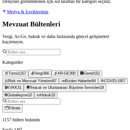
Detayları görüntülemek için sol taraftan bir kategori seçiniz.
Medya & İçeriklerimiz
Mevzuat Bültenleri
Vergi, Ar-Ge, hukuk ve daha fazlasında güncel gelişmeleri
kaçırmayın.
Kategoriler
📄
Tümü
1157
💰
Vergi
366
🔬
AR-GE
300
🏢
Genel
152
⚖️
Risk ve Mevzuat Yönetimi
87
📣
Bizden Haberler
84
🦠
COVID-19
57
🔒
KVKK
31
🌍
İhracat ve Uluslararası Büyüme Servisleri
18
🌐
Globalleşme
10
📜
Hukuk
10
🗂
Filtrele
1157
bülten bulundu
Sayfa
1
/
97