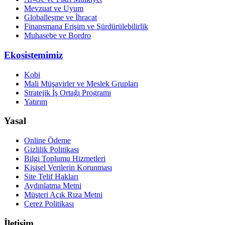
Mevzuat ve Uyum
Globalleşme ve İhracat
Finansmana Erişim ve Sürdürülebilirlik
Muhasebe ve Bordro
Ekosistemimiz
Kobi
Mali Müşavirler ve Meslek Grupları
Stratejik İş Ortağı Programı
Yatırım
Yasal
Online Ödeme
Gizlilik Politikası
Bilgi Toplumu Hizmetleri
Kişisel Verilerin Korunması
Site Telif Hakları
Aydınlatma Metni
Müşteri Açık Rıza Metni
Çerez Politikası
İletişim