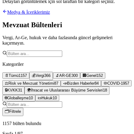
Detayları görüntülemek için sol taraftan bir kategori seçiniz.
Medya & İçeriklerimiz
Mevzuat Bültenleri
Vergi, Ar-Ge, hukuk ve daha fazlasında güncel gelişmeleri
kaçırmayın.
Kategoriler
📄
Tümü
1157
💰
Vergi
366
🔬
AR-GE
300
🏢
Genel
152
⚖️
Risk ve Mevzuat Yönetimi
87
📣
Bizden Haberler
84
🦠
COVID-19
57
🔒
KVKK
31
🌍
İhracat ve Uluslararası Büyüme Servisleri
18
🌐
Globalleşme
10
📜
Hukuk
10
🗂
Filtrele
1157
bülten bulundu
Sayfa
1
/
97