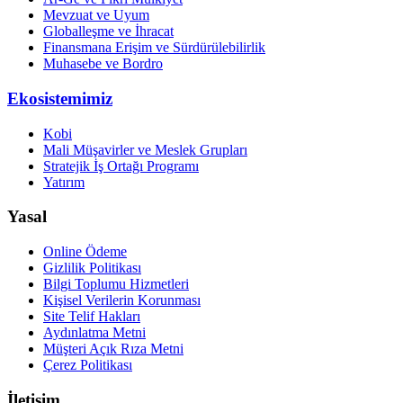
Mevzuat ve Uyum
Globalleşme ve İhracat
Finansmana Erişim ve Sürdürülebilirlik
Muhasebe ve Bordro
Ekosistemimiz
Kobi
Mali Müşavirler ve Meslek Grupları
Stratejik İş Ortağı Programı
Yatırım
Yasal
Online Ödeme
Gizlilik Politikası
Bilgi Toplumu Hizmetleri
Kişisel Verilerin Korunması
Site Telif Hakları
Aydınlatma Metni
Müşteri Açık Rıza Metni
Çerez Politikası
İletişim