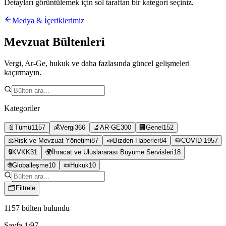
Detayları görüntülemek için sol taraftan bir kategori seçiniz.
Medya & İçeriklerimiz
Mevzuat Bültenleri
Vergi, Ar-Ge, hukuk ve daha fazlasında güncel gelişmeleri
kaçırmayın.
Kategoriler
📄
Tümü
1157
💰
Vergi
366
🔬
AR-GE
300
🏢
Genel
152
⚖️
Risk ve Mevzuat Yönetimi
87
📣
Bizden Haberler
84
🦠
COVID-19
57
🔒
KVKK
31
🌍
İhracat ve Uluslararası Büyüme Servisleri
18
🌐
Globalleşme
10
📜
Hukuk
10
🗂
Filtrele
1157
bülten bulundu
Sayfa
1
/
97