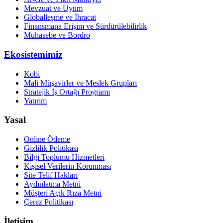
Mevzuat ve Uyum
Globalleşme ve İhracat
Finansmana Erişim ve Sürdürülebilirlik
Muhasebe ve Bordro
Ekosistemimiz
Kobi
Mali Müşavirler ve Meslek Grupları
Stratejik İş Ortağı Programı
Yatırım
Yasal
Online Ödeme
Gizlilik Politikası
Bilgi Toplumu Hizmetleri
Kişisel Verilerin Korunması
Site Telif Hakları
Aydınlatma Metni
Müşteri Açık Rıza Metni
Çerez Politikası
İletişim