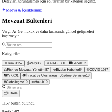
Detayları görüntülemek için sol taraftan bir kategori seçiniz.
Medya & İçeriklerimiz
Mevzuat Bültenleri
Vergi, Ar-Ge, hukuk ve daha fazlasında güncel gelişmeleri
kaçırmayın.
Kategoriler
📄
Tümü
1157
💰
Vergi
366
🔬
AR-GE
300
🏢
Genel
152
⚖️
Risk ve Mevzuat Yönetimi
87
📣
Bizden Haberler
84
🦠
COVID-19
57
🔒
KVKK
31
🌍
İhracat ve Uluslararası Büyüme Servisleri
18
🌐
Globalleşme
10
📜
Hukuk
10
🗂
Filtrele
1157
bülten bulundu
Sayfa
1
/
97