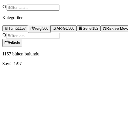
Kategoriler
📄
Tümü
1157
💰
Vergi
366
🔬
AR-GE
300
🏢
Genel
152
⚖️
Risk ve Mev
🗂
Filtrele
1157
bülten bulundu
Sayfa
1
/
97