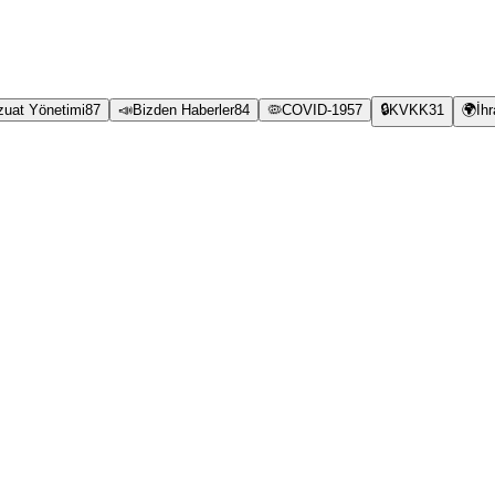
zuat Yönetimi
87
📣
Bizden Haberler
84
🦠
COVID-19
57
🔒
KVKK
31
🌍
İh