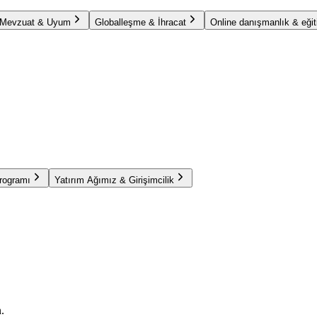
Mevzuat & Uyum
Globalleşme & İhracat
Online danışmanlık & eğit
Programı
Yatırım Ağımız & Girişimcilik
.