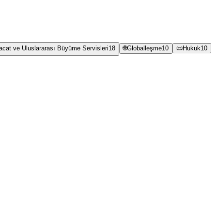
racat ve Uluslararası Büyüme Servisleri
18
🌐
Globalleşme
10
📜
Hukuk
10