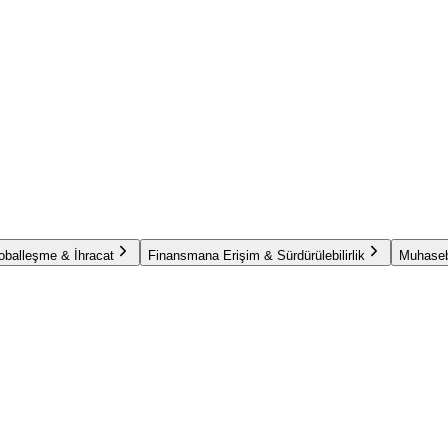
oballeşme & İhracat
Finansmana Erişim & Sürdürülebilirlik
Muhaseb