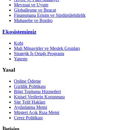
Mevzuat ve Uyum
Globalleşme ve İhracat
Finansmana Erişim ve Sürdürülebilirlik
Muhasebe ve Bordro
Ekosistemimiz
Kobi
Mali Müşavirler ve Meslek Grupları
Stratejik İş Ortağı Programı
Yatırım
Yasal
Online Ödeme
Gizlilik Politikası
Bilgi Toplumu Hizmetleri
Kişisel Verilerin Korunması
Site Telif Hakları
Aydınlatma Metni
Müşteri Açık Rıza Metni
Çerez Politikası
İletişim