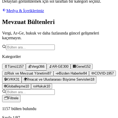
Detayları görüntülemek için sol taraftan bir kategori seçiniz.
Medya & İçeriklerimiz
Mevzuat Bültenleri
Vergi, Ar-Ge, hukuk ve daha fazlasında güncel gelişmeleri
kaçırmayın.
Kategoriler
📄
Tümü
1157
💰
Vergi
366
🔬
AR-GE
300
🏢
Genel
152
⚖️
Risk ve Mevzuat Yönetimi
87
📣
Bizden Haberler
84
🦠
COVID-19
57
🔒
KVKK
31
🌍
İhracat ve Uluslararası Büyüme Servisleri
18
🌐
Globalleşme
10
📜
Hukuk
10
🗂
Filtrele
1157
bülten bulundu
Sayfa
1
/
97