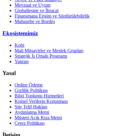
Mevzuat ve Uyum
Globalleşme ve İhracat
Finansmana Erişim ve Sürdürülebilirlik
Muhasebe ve Bordro
Ekosistemimiz
Kobi
Mali Müşavirler ve Meslek Grupları
Stratejik İş Ortağı Programı
Yatırım
Yasal
Online Ödeme
Gizlilik Politikası
Bilgi Toplumu Hizmetleri
Kişisel Verilerin Korunması
Site Telif Hakları
Aydınlatma Metni
Müşteri Açık Rıza Metni
Çerez Politikası
İletişim