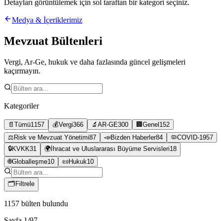
Detayları görüntülemek için sol taraftan bir kategori seçiniz.
Medya & İçeriklerimiz
Mevzuat Bültenleri
Vergi, Ar-Ge, hukuk ve daha fazlasında güncel gelişmeleri
kaçırmayın.
Kategoriler
📄
Tümü
1157
💰
Vergi
366
🔬
AR-GE
300
🏢
Genel
152
⚖️
Risk ve Mevzuat Yönetimi
87
📣
Bizden Haberler
84
🦠
COVID-19
57
🔒
KVKK
31
🌍
İhracat ve Uluslararası Büyüme Servisleri
18
🌐
Globalleşme
10
📜
Hukuk
10
🗂
Filtrele
1157
bülten bulundu
Sayfa
1
/
97