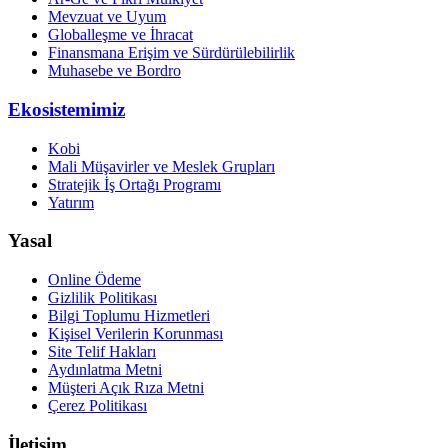
Mevzuat ve Uyum
Globalleşme ve İhracat
Finansmana Erişim ve Sürdürülebilirlik
Muhasebe ve Bordro
Ekosistemimiz
Kobi
Mali Müşavirler ve Meslek Grupları
Stratejik İş Ortağı Programı
Yatırım
Yasal
Online Ödeme
Gizlilik Politikası
Bilgi Toplumu Hizmetleri
Kişisel Verilerin Korunması
Site Telif Hakları
Aydınlatma Metni
Müşteri Açık Rıza Metni
Çerez Politikası
İletişim