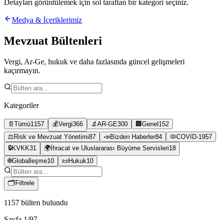
Detayları görüntülemek için sol taraftan bir kategori seçiniz.
Medya & İçeriklerimiz
Mevzuat Bültenleri
Vergi, Ar-Ge, hukuk ve daha fazlasında güncel gelişmeleri
kaçırmayın.
Kategoriler
📄
Tümü
1157
💰
Vergi
366
🔬
AR-GE
300
🏢
Genel
152
⚖️
Risk ve Mevzuat Yönetimi
87
📣
Bizden Haberler
84
🦠
COVID-19
57
🔒
KVKK
31
🌍
İhracat ve Uluslararası Büyüme Servisleri
18
🌐
Globalleşme
10
📜
Hukuk
10
🗂
Filtrele
1157
bülten bulundu
Sayfa
1
/
97