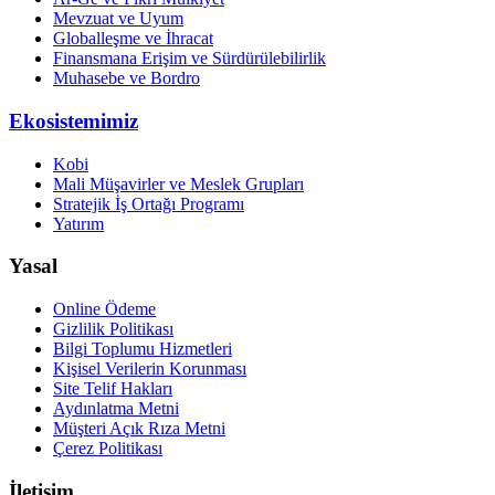
Mevzuat ve Uyum
Globalleşme ve İhracat
Finansmana Erişim ve Sürdürülebilirlik
Muhasebe ve Bordro
Ekosistemimiz
Kobi
Mali Müşavirler ve Meslek Grupları
Stratejik İş Ortağı Programı
Yatırım
Yasal
Online Ödeme
Gizlilik Politikası
Bilgi Toplumu Hizmetleri
Kişisel Verilerin Korunması
Site Telif Hakları
Aydınlatma Metni
Müşteri Açık Rıza Metni
Çerez Politikası
İletişim