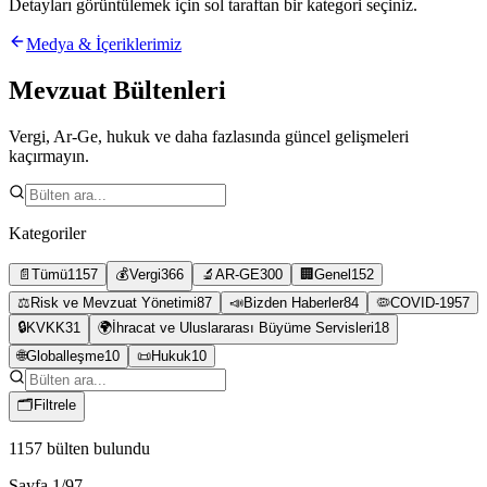
Detayları görüntülemek için sol taraftan bir kategori seçiniz.
Medya & İçeriklerimiz
Mevzuat Bültenleri
Vergi, Ar-Ge, hukuk ve daha fazlasında güncel gelişmeleri
kaçırmayın.
Kategoriler
📄
Tümü
1157
💰
Vergi
366
🔬
AR-GE
300
🏢
Genel
152
⚖️
Risk ve Mevzuat Yönetimi
87
📣
Bizden Haberler
84
🦠
COVID-19
57
🔒
KVKK
31
🌍
İhracat ve Uluslararası Büyüme Servisleri
18
🌐
Globalleşme
10
📜
Hukuk
10
🗂
Filtrele
1157
bülten bulundu
Sayfa
1
/
97