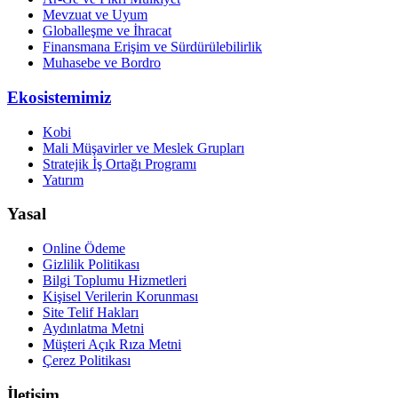
Mevzuat ve Uyum
Globalleşme ve İhracat
Finansmana Erişim ve Sürdürülebilirlik
Muhasebe ve Bordro
Ekosistemimiz
Kobi
Mali Müşavirler ve Meslek Grupları
Stratejik İş Ortağı Programı
Yatırım
Yasal
Online Ödeme
Gizlilik Politikası
Bilgi Toplumu Hizmetleri
Kişisel Verilerin Korunması
Site Telif Hakları
Aydınlatma Metni
Müşteri Açık Rıza Metni
Çerez Politikası
İletişim