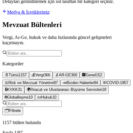
Detayları görüntülemek için sol taraftan bir kategori seçiniz.
Medya & İçeriklerimiz
Mevzuat Bültenleri
Vergi, Ar-Ge, hukuk ve daha fazlasında güncel gelişmeleri
kaçırmayın.
Kategoriler
📄
Tümü
1157
💰
Vergi
366
🔬
AR-GE
300
🏢
Genel
152
⚖️
Risk ve Mevzuat Yönetimi
87
📣
Bizden Haberler
84
🦠
COVID-19
57
🔒
KVKK
31
🌍
İhracat ve Uluslararası Büyüme Servisleri
18
🌐
Globalleşme
10
📜
Hukuk
10
🗂
Filtrele
1157
bülten bulundu
Sayfa
1
/
97