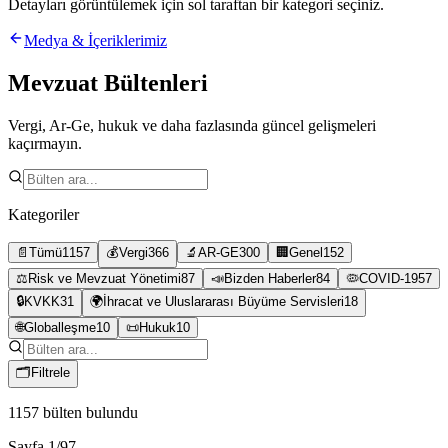
Detayları görüntülemek için sol taraftan bir kategori seçiniz.
Medya & İçeriklerimiz
Mevzuat Bültenleri
Vergi, Ar-Ge, hukuk ve daha fazlasında güncel gelişmeleri
kaçırmayın.
Kategoriler
📄
Tümü
1157
💰
Vergi
366
🔬
AR-GE
300
🏢
Genel
152
⚖️
Risk ve Mevzuat Yönetimi
87
📣
Bizden Haberler
84
🦠
COVID-19
57
🔒
KVKK
31
🌍
İhracat ve Uluslararası Büyüme Servisleri
18
🌐
Globalleşme
10
📜
Hukuk
10
🗂
Filtrele
1157
bülten bulundu
Sayfa
1
/
97