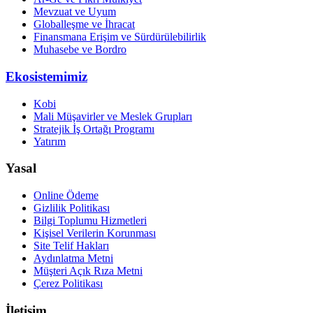
Mevzuat ve Uyum
Globalleşme ve İhracat
Finansmana Erişim ve Sürdürülebilirlik
Muhasebe ve Bordro
Ekosistemimiz
Kobi
Mali Müşavirler ve Meslek Grupları
Stratejik İş Ortağı Programı
Yatırım
Yasal
Online Ödeme
Gizlilik Politikası
Bilgi Toplumu Hizmetleri
Kişisel Verilerin Korunması
Site Telif Hakları
Aydınlatma Metni
Müşteri Açık Rıza Metni
Çerez Politikası
İletişim