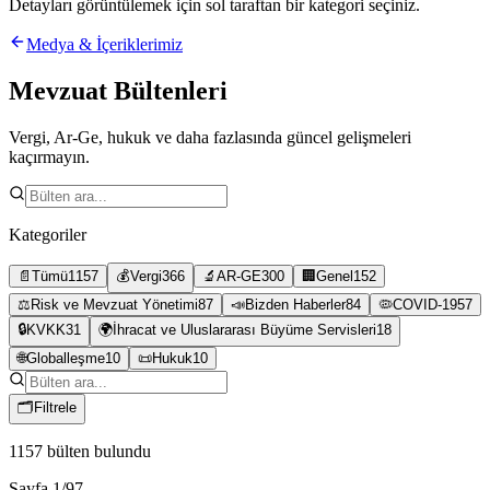
Detayları görüntülemek için sol taraftan bir kategori seçiniz.
Medya & İçeriklerimiz
Mevzuat Bültenleri
Vergi, Ar-Ge, hukuk ve daha fazlasında güncel gelişmeleri
kaçırmayın.
Kategoriler
📄
Tümü
1157
💰
Vergi
366
🔬
AR-GE
300
🏢
Genel
152
⚖️
Risk ve Mevzuat Yönetimi
87
📣
Bizden Haberler
84
🦠
COVID-19
57
🔒
KVKK
31
🌍
İhracat ve Uluslararası Büyüme Servisleri
18
🌐
Globalleşme
10
📜
Hukuk
10
🗂
Filtrele
1157
bülten bulundu
Sayfa
1
/
97