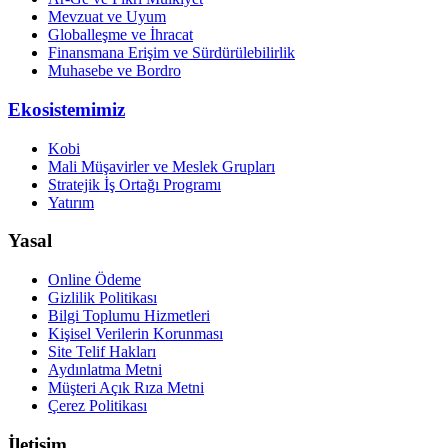
Mevzuat ve Uyum
Globalleşme ve İhracat
Finansmana Erişim ve Sürdürülebilirlik
Muhasebe ve Bordro
Ekosistemimiz
Kobi
Mali Müşavirler ve Meslek Grupları
Stratejik İş Ortağı Programı
Yatırım
Yasal
Online Ödeme
Gizlilik Politikası
Bilgi Toplumu Hizmetleri
Kişisel Verilerin Korunması
Site Telif Hakları
Aydınlatma Metni
Müşteri Açık Rıza Metni
Çerez Politikası
İletişim