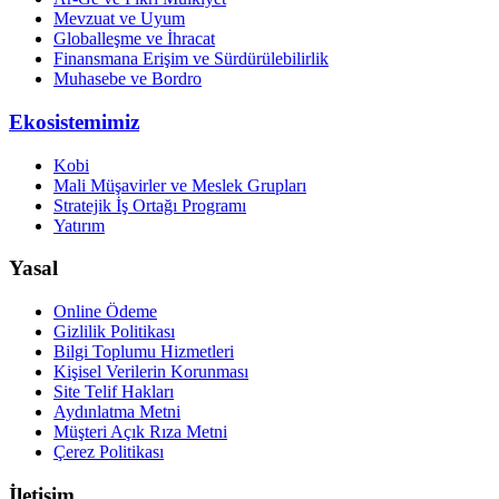
Mevzuat ve Uyum
Globalleşme ve İhracat
Finansmana Erişim ve Sürdürülebilirlik
Muhasebe ve Bordro
Ekosistemimiz
Kobi
Mali Müşavirler ve Meslek Grupları
Stratejik İş Ortağı Programı
Yatırım
Yasal
Online Ödeme
Gizlilik Politikası
Bilgi Toplumu Hizmetleri
Kişisel Verilerin Korunması
Site Telif Hakları
Aydınlatma Metni
Müşteri Açık Rıza Metni
Çerez Politikası
İletişim