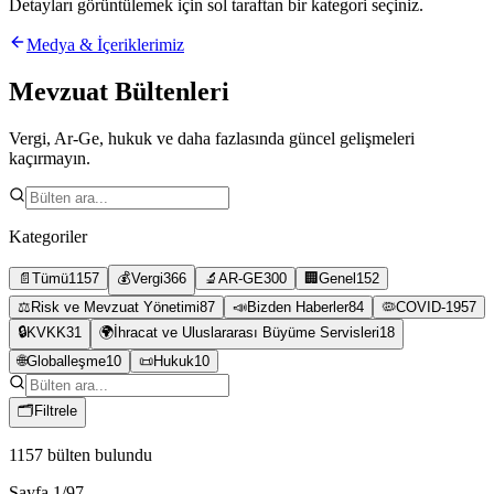
Detayları görüntülemek için sol taraftan bir kategori seçiniz.
Medya & İçeriklerimiz
Mevzuat Bültenleri
Vergi, Ar-Ge, hukuk ve daha fazlasında güncel gelişmeleri
kaçırmayın.
Kategoriler
📄
Tümü
1157
💰
Vergi
366
🔬
AR-GE
300
🏢
Genel
152
⚖️
Risk ve Mevzuat Yönetimi
87
📣
Bizden Haberler
84
🦠
COVID-19
57
🔒
KVKK
31
🌍
İhracat ve Uluslararası Büyüme Servisleri
18
🌐
Globalleşme
10
📜
Hukuk
10
🗂
Filtrele
1157
bülten bulundu
Sayfa
1
/
97