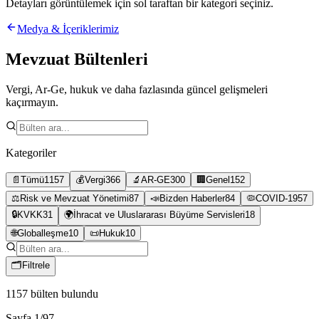
Detayları görüntülemek için sol taraftan bir kategori seçiniz.
Medya & İçeriklerimiz
Mevzuat Bültenleri
Vergi, Ar-Ge, hukuk ve daha fazlasında güncel gelişmeleri
kaçırmayın.
Kategoriler
📄
Tümü
1157
💰
Vergi
366
🔬
AR-GE
300
🏢
Genel
152
⚖️
Risk ve Mevzuat Yönetimi
87
📣
Bizden Haberler
84
🦠
COVID-19
57
🔒
KVKK
31
🌍
İhracat ve Uluslararası Büyüme Servisleri
18
🌐
Globalleşme
10
📜
Hukuk
10
🗂
Filtrele
1157
bülten bulundu
Sayfa
1
/
97