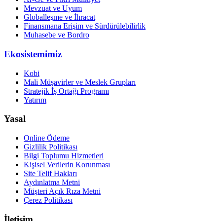
Mevzuat ve Uyum
Globalleşme ve İhracat
Finansmana Erişim ve Sürdürülebilirlik
Muhasebe ve Bordro
Ekosistemimiz
Kobi
Mali Müşavirler ve Meslek Grupları
Stratejik İş Ortağı Programı
Yatırım
Yasal
Online Ödeme
Gizlilik Politikası
Bilgi Toplumu Hizmetleri
Kişisel Verilerin Korunması
Site Telif Hakları
Aydınlatma Metni
Müşteri Açık Rıza Metni
Çerez Politikası
İletişim