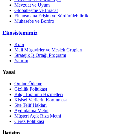
Mevzuat ve Uyum
Globalleşme ve İhracat
Finansmana Erişim ve Sürdürülebilirlik
Muhasebe ve Bordro
Ekosistemimiz
Kobi
Mali Müşavirler ve Meslek Grupları
Stratejik İş Ortağı Programı
Yatırım
Yasal
Online Ödeme
Gizlilik Politikası
Bilgi Toplumu Hizmetleri
Kişisel Verilerin Korunması
Site Telif Hakları
Aydınlatma Metni
Müşteri Açık Rıza Metni
Çerez Politikası
İletişim