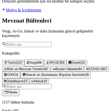
Detayları görüntülemek için sol taraftan bir kategori seçiniz.
Medya & İçeriklerimiz
Mevzuat Bültenleri
Vergi, Ar-Ge, hukuk ve daha fazlasında güncel gelişmeleri
kaçırmayın.
Kategoriler
📄
Tümü
1157
💰
Vergi
366
🔬
AR-GE
300
🏢
Genel
152
⚖️
Risk ve Mevzuat Yönetimi
87
📣
Bizden Haberler
84
🦠
COVID-19
57
🔒
KVKK
31
🌍
İhracat ve Uluslararası Büyüme Servisleri
18
🌐
Globalleşme
10
📜
Hukuk
10
🗂
Filtrele
1157
bülten bulundu
Sayfa
1
/
97