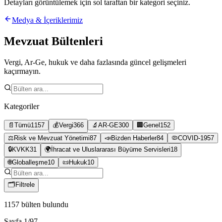
Detayları görüntülemek için sol taraftan bir kategori seçiniz.
Medya & İçeriklerimiz
Mevzuat Bültenleri
Vergi, Ar-Ge, hukuk ve daha fazlasında güncel gelişmeleri
kaçırmayın.
Kategoriler
📄
Tümü
1157
💰
Vergi
366
🔬
AR-GE
300
🏢
Genel
152
⚖️
Risk ve Mevzuat Yönetimi
87
📣
Bizden Haberler
84
🦠
COVID-19
57
🔒
KVKK
31
🌍
İhracat ve Uluslararası Büyüme Servisleri
18
🌐
Globalleşme
10
📜
Hukuk
10
🗂
Filtrele
1157
bülten bulundu
Sayfa
1
/
97