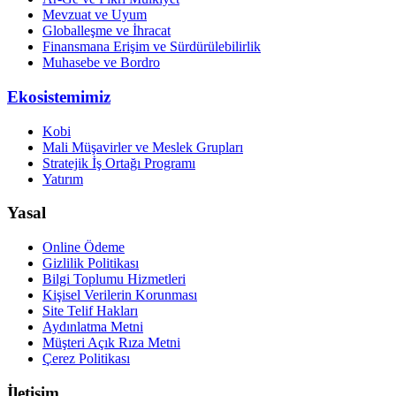
Mevzuat ve Uyum
Globalleşme ve İhracat
Finansmana Erişim ve Sürdürülebilirlik
Muhasebe ve Bordro
Ekosistemimiz
Kobi
Mali Müşavirler ve Meslek Grupları
Stratejik İş Ortağı Programı
Yatırım
Yasal
Online Ödeme
Gizlilik Politikası
Bilgi Toplumu Hizmetleri
Kişisel Verilerin Korunması
Site Telif Hakları
Aydınlatma Metni
Müşteri Açık Rıza Metni
Çerez Politikası
İletişim