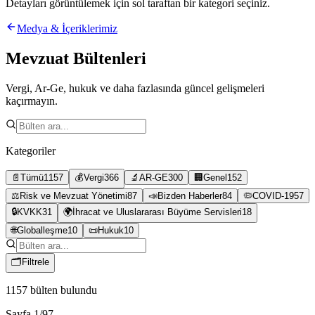
Detayları görüntülemek için sol taraftan bir kategori seçiniz.
Medya & İçeriklerimiz
Mevzuat Bültenleri
Vergi, Ar-Ge, hukuk ve daha fazlasında güncel gelişmeleri
kaçırmayın.
Kategoriler
📄
Tümü
1157
💰
Vergi
366
🔬
AR-GE
300
🏢
Genel
152
⚖️
Risk ve Mevzuat Yönetimi
87
📣
Bizden Haberler
84
🦠
COVID-19
57
🔒
KVKK
31
🌍
İhracat ve Uluslararası Büyüme Servisleri
18
🌐
Globalleşme
10
📜
Hukuk
10
🗂
Filtrele
1157
bülten bulundu
Sayfa
1
/
97