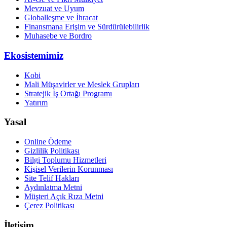
Mevzuat ve Uyum
Globalleşme ve İhracat
Finansmana Erişim ve Sürdürülebilirlik
Muhasebe ve Bordro
Ekosistemimiz
Kobi
Mali Müşavirler ve Meslek Grupları
Stratejik İş Ortağı Programı
Yatırım
Yasal
Online Ödeme
Gizlilik Politikası
Bilgi Toplumu Hizmetleri
Kişisel Verilerin Korunması
Site Telif Hakları
Aydınlatma Metni
Müşteri Açık Rıza Metni
Çerez Politikası
İletişim