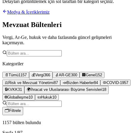
Detayları görüntülemek için sol taraftan bir kategori seçiniz.
Medya & İçeriklerimiz
Mevzuat Bültenleri
Vergi, Ar-Ge, hukuk ve daha fazlasında güncel gelişmeleri
kaçırmayın.
Kategoriler
📄
Tümü
1157
💰
Vergi
366
🔬
AR-GE
300
🏢
Genel
152
⚖️
Risk ve Mevzuat Yönetimi
87
📣
Bizden Haberler
84
🦠
COVID-19
57
🔒
KVKK
31
🌍
İhracat ve Uluslararası Büyüme Servisleri
18
🌐
Globalleşme
10
📜
Hukuk
10
🗂
Filtrele
1157
bülten bulundu
Sayfa
1
/
97