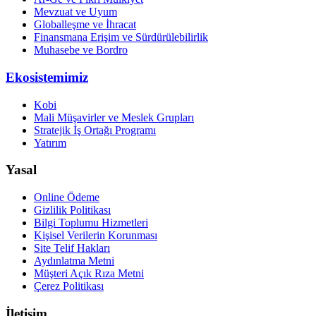
Mevzuat ve Uyum
Globalleşme ve İhracat
Finansmana Erişim ve Sürdürülebilirlik
Muhasebe ve Bordro
Ekosistemimiz
Kobi
Mali Müşavirler ve Meslek Grupları
Stratejik İş Ortağı Programı
Yatırım
Yasal
Online Ödeme
Gizlilik Politikası
Bilgi Toplumu Hizmetleri
Kişisel Verilerin Korunması
Site Telif Hakları
Aydınlatma Metni
Müşteri Açık Rıza Metni
Çerez Politikası
İletişim